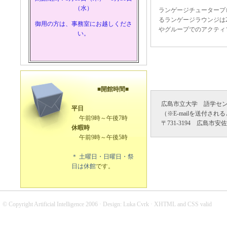
（水）
ランゲージチュータープ
るランゲージラウンジは2
御用の方は、事務室にお越しくださ
やグループでのアクティ
い。
■開館時間■
広島市立大学 語学センター （国際
平日
（※E-mailを送付
午前9時～午後7時
〒731-3194 広島市安佐南区
休暇時
午前9時～午後5時
＊ 土曜日・日曜日・祭
日は休館
です。
© Copyright
Artificial Intelligence
2006 · Design:
Luka Cvrk
·
XHTML
and
CSS
valid